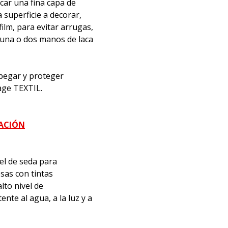
icar una fina capa de
superficie a decorar,
film, para evitar arrugas,
 una o dos manos de laca
, pegar y proteger
age TEXTIL.
MACIÓN
el de seda para
sas con tintas
lto nivel de
nte al agua, a la luz y a