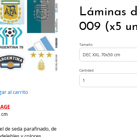
Láminas 
009 (x5 u
Tamaño
Cantidad
ar al carrito
PAGE
5 cm
el de seda parafinado, de
ndelebles y colores