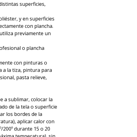
distintas superficies,
liéster, y en superficies
irectamente con plancha.
 utiliza previamente un
rofesional o plancha
mente con pinturas o
 a la tiza, pintura para
nsional, pasta relieve,
ie a sublimar, colocar la
ado de la tela o superficie
tar los bordes de la
atura), aplicar calor con
º/200º durante 15 o 20
áxima temperatura), sin