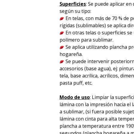
Superficies
: Se puede aplicar en 
según su tipo:
En telas, con más de 70 % de po
rígidas (sublimables) se aplica d
En otras telas o superficies se
polímero para sublimar.
Se aplica utilizando plancha p
hogareña.
Se puede intervenir posterior
accesorios (base agua), ej: pintura
tela, base acrílica, acrílicos, dime
pasta puff, etc.
Modo de uso
: Limpiar la superfic
lámina con la impresión hacia el l
a sublimar, (si fuera posible suje
lámina con cinta para alta temper
plancha a temperatura entre 190
segundos (plancha hogareña a m