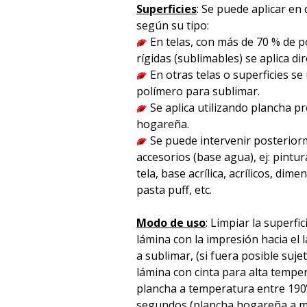
Superficies
: Se puede aplicar en 
según su tipo:
En telas, con más de 70 % de po
rígidas (sublimables) se aplica d
En otras telas o superficies se
polímero para sublimar.
Se aplica utilizando plancha p
hogareña.
Se puede intervenir posterior
accesorios (base agua), ej: pintura
tela, base acrílica, acrílicos, dime
pasta puff, etc.
Modo de uso
: Limpiar la superfic
lámina con la impresión hacia el l
a sublimar, (si fuera posible suje
lámina con cinta para alta temper
plancha a temperatura entre 190
segundos (plancha hogareña a m