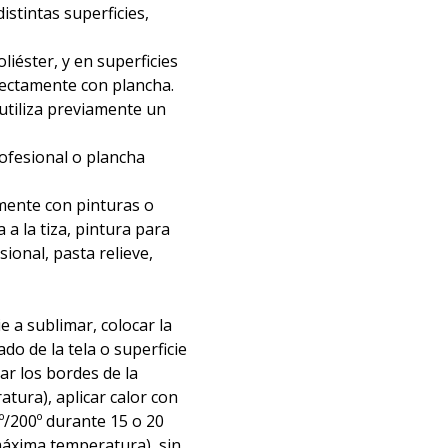
distintas superficies,
liéster, y en superficies
irectamente con plancha.
 utiliza previamente un
rofesional o plancha
mente con pinturas o
 a la tiza, pintura para
nsional, pasta relieve,
ie a sublimar, colocar la
ado de la tela o superficie
tar los bordes de la
atura), aplicar calor con
º/200º durante 15 o 20
áxima temperatura), sin