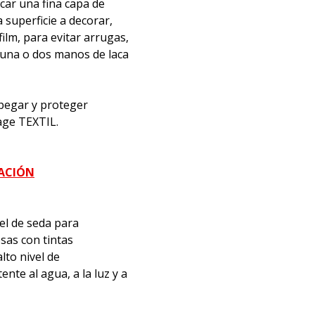
icar una fina capa de
superficie a decorar,
film, para evitar arrugas,
 una o dos manos de laca
, pegar y proteger
age TEXTIL.
MACIÓN
el de seda para
sas con tintas
lto nivel de
nte al agua, a la luz y a