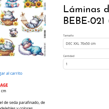
Láminas 
BEBE-021 
Tamaño
Cantidad
ar al carrito
PAGE
5 cm
el de seda parafinado, de
ndelebles y colores