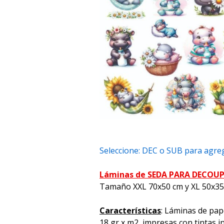
Seleccione: DEC o SUB para agreg
Láminas de SEDA PARA DECOU
Tamaño XXL 70x50 cm y XL 50x3
Características
: Láminas de pap
18 gr x m2, impresas con tintas i