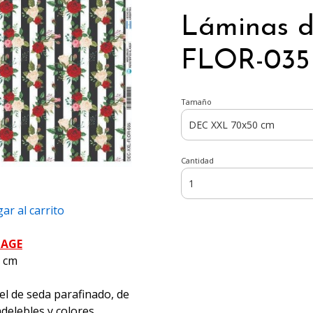
Láminas 
FLOR-035 
Tamaño
Cantidad
ar al carrito
PAGE
5 cm
el de seda parafinado, de
ndelebles y colores