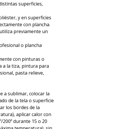
distintas superficies,
liéster, y en superficies
irectamente con plancha.
 utiliza previamente un
rofesional o plancha
mente con pinturas o
 a la tiza, pintura para
nsional, pasta relieve,
ie a sublimar, colocar la
ado de la tela o superficie
tar los bordes de la
atura), aplicar calor con
º/200º durante 15 o 20
áxima temperatura), sin