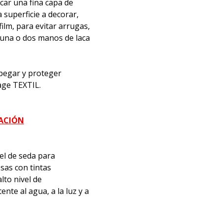
icar una fina capa de
superficie a decorar,
film, para evitar arrugas,
 una o dos manos de laca
, pegar y proteger
age TEXTIL.
MACIÓN
el de seda para
sas con tintas
lto nivel de
nte al agua, a la luz y a