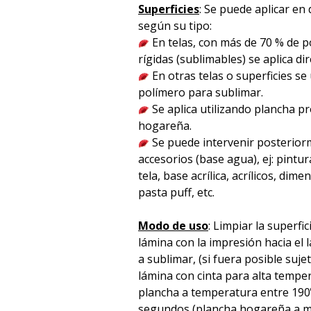
Superficies
: Se puede aplicar en 
según su tipo:
En telas, con más de 70 % de po
rígidas (sublimables) se aplica d
En otras telas o superficies se
polímero para sublimar.
Se aplica utilizando plancha p
hogareña.
Se puede intervenir posterior
accesorios (base agua), ej: pintura
tela, base acrílica, acrílicos, dime
pasta puff, etc.
Modo de uso
: Limpiar la superfic
lámina con la impresión hacia el l
a sublimar, (si fuera posible suje
lámina con cinta para alta temper
plancha a temperatura entre 190
segundos (plancha hogareña a m