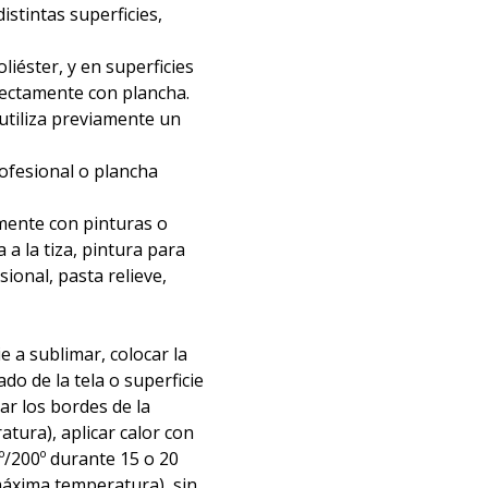
distintas superficies,
liéster, y en superficies
irectamente con plancha.
 utiliza previamente un
rofesional o plancha
mente con pinturas o
 a la tiza, pintura para
nsional, pasta relieve,
ie a sublimar, colocar la
ado de la tela o superficie
tar los bordes de la
atura), aplicar calor con
º/200º durante 15 o 20
áxima temperatura), sin