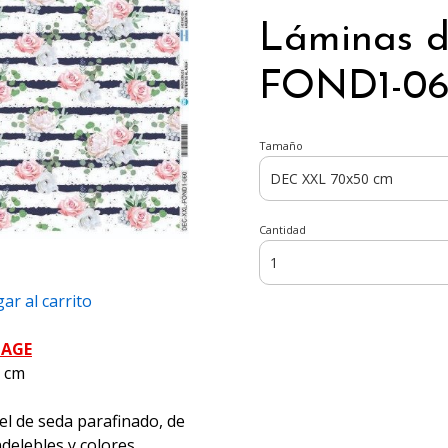
Láminas 
FOND1-060
Tamaño
Cantidad
ar al carrito
PAGE
5 cm
el de seda parafinado, de
ndelebles y colores