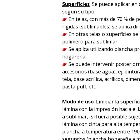
Superficies
: Se puede aplicar en 
según su tipo:
En telas, con más de 70 % de po
rígidas (sublimables) se aplica d
En otras telas o superficies se
polímero para sublimar.
Se aplica utilizando plancha p
hogareña.
Se puede intervenir posterior
accesorios (base agua), ej: pintura
tela, base acrílica, acrílicos, dime
pasta puff, etc.
Modo de uso
: Limpiar la superfic
lámina con la impresión hacia el l
a sublimar, (si fuera posible suje
lámina con cinta para alta temper
plancha a temperatura entre 190
segundos (plancha hogareña a m