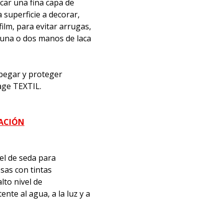
icar una fina capa de
superficie a decorar,
film, para evitar arrugas,
 una o dos manos de laca
, pegar y proteger
age TEXTIL.
MACIÓN
el de seda para
sas con tintas
lto nivel de
nte al agua, a la luz y a