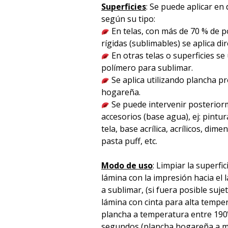
Superficies
: Se puede aplicar en 
según su tipo:
En telas, con más de 70 % de po
rígidas (sublimables) se aplica d
En otras telas o superficies se
polímero para sublimar.
Se aplica utilizando plancha p
hogareña.
Se puede intervenir posterior
accesorios (base agua), ej: pintura
tela, base acrílica, acrílicos, dime
pasta puff, etc.
Modo de uso
: Limpiar la superfic
lámina con la impresión hacia el l
a sublimar, (si fuera posible suje
lámina con cinta para alta temper
plancha a temperatura entre 190
segundos (plancha hogareña a m