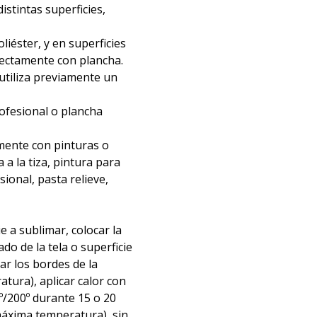
distintas superficies,
liéster, y en superficies
irectamente con plancha.
 utiliza previamente un
rofesional o plancha
mente con pinturas o
 a la tiza, pintura para
nsional, pasta relieve,
ie a sublimar, colocar la
ado de la tela o superficie
tar los bordes de la
atura), aplicar calor con
º/200º durante 15 o 20
áxima temperatura), sin