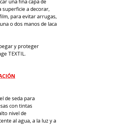
icar una fina capa de
superficie a decorar,
film, para evitar arrugas,
 una o dos manos de laca
, pegar y proteger
age TEXTIL.
MACIÓN
el de seda para
sas con tintas
lto nivel de
nte al agua, a la luz y a