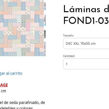
Láminas 
FOND1-037
Tamaño
Cantidad
ar al carrito
PAGE
5 cm
el de seda parafinado, de
ndelebles y colores