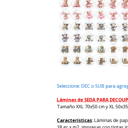
Seleccione: DEC o SUB para agreg
Láminas de SEDA PARA DECOU
Tamaño XXL 70x50 cm y XL 50x3
Características
: Láminas de pap
18 gr x m2, impresas con tintas i