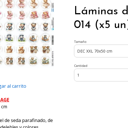
Láminas d
014 (x5 un
Tamaño
Cantidad
ar al carrito
PAGE
5 cm
el de seda parafinado, de
ndelebles y colores