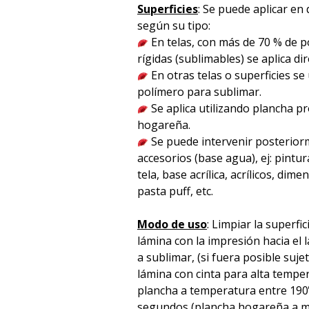
Superficies
: Se puede aplicar en 
según su tipo:
En telas, con más de 70 % de po
rígidas (sublimables) se aplica d
En otras telas o superficies se
polímero para sublimar.
Se aplica utilizando plancha p
hogareña.
Se puede intervenir posterior
accesorios (base agua), ej: pintura
tela, base acrílica, acrílicos, dime
pasta puff, etc.
Modo de uso
: Limpiar la superfic
lámina con la impresión hacia el l
a sublimar, (si fuera posible suje
lámina con cinta para alta temper
plancha a temperatura entre 190
segundos (plancha hogareña a m