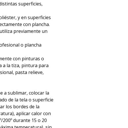
distintas superficies,
liéster, y en superficies
irectamente con plancha.
 utiliza previamente un
rofesional o plancha
mente con pinturas o
 a la tiza, pintura para
nsional, pasta relieve,
ie a sublimar, colocar la
ado de la tela o superficie
tar los bordes de la
atura), aplicar calor con
º/200º durante 15 o 20
áxima temperatura), sin