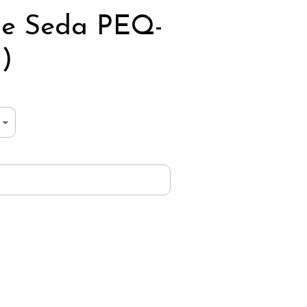
de Seda PEQ-
)