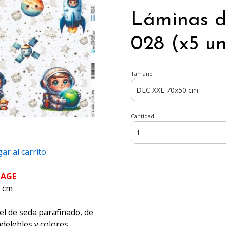
Láminas 
028 (x5 un
Tamaño
Cantidad
ar al carrito
PAGE
5 cm
el de seda parafinado, de
ndelebles y colores