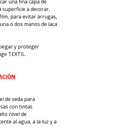
icar una fina capa de
superficie a decorar,
film, para evitar arrugas,
 una o dos manos de laca
, pegar y proteger
age TEXTIL.
MACIÓN
el de seda para
sas con tintas
lto nivel de
nte al agua, a la luz y a