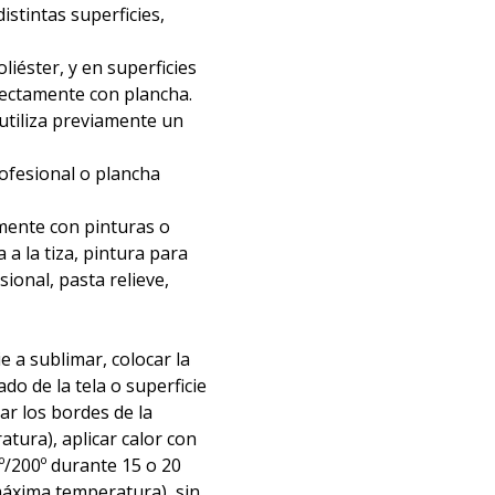
distintas superficies,
liéster, y en superficies
irectamente con plancha.
 utiliza previamente un
rofesional o plancha
mente con pinturas o
 a la tiza, pintura para
nsional, pasta relieve,
ie a sublimar, colocar la
ado de la tela o superficie
tar los bordes de la
atura), aplicar calor con
º/200º durante 15 o 20
áxima temperatura), sin