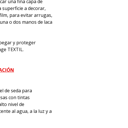
icar una fina capa de
superficie a decorar,
film, para evitar arrugas,
 una o dos manos de laca
, pegar y proteger
age TEXTIL.
MACIÓN
el de seda para
sas con tintas
lto nivel de
nte al agua, a la luz y a