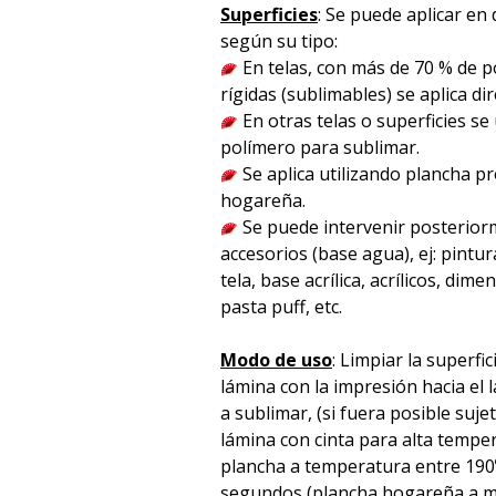
Superficies
: Se puede aplicar en 
según su tipo:
En telas, con más de 70 % de po
rígidas (sublimables) se aplica d
En otras telas o superficies se
polímero para sublimar.
Se aplica utilizando plancha p
hogareña.
Se puede intervenir posterior
accesorios (base agua), ej: pintura
tela, base acrílica, acrílicos, dime
pasta puff, etc.
Modo de uso
: Limpiar la superfic
lámina con la impresión hacia el l
a sublimar, (si fuera posible suje
lámina con cinta para alta temper
plancha a temperatura entre 190
segundos (plancha hogareña a m