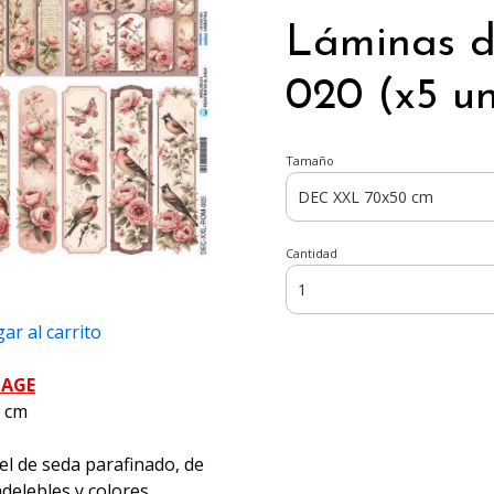
Láminas 
020 (x5 u
Tamaño
Cantidad
ar al carrito
PAGE
5 cm
el de seda parafinado, de
ndelebles y colores